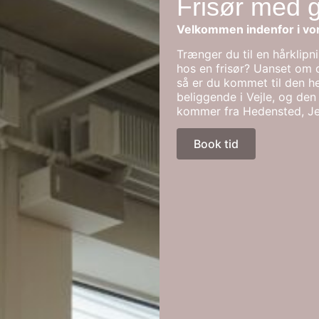
Frisør med 
Velkommen indenfor i vor
Trænger du til en hårklipn
hos en frisør? Uanset om du
så er du kommet til den he
beliggende i Vejle, og den
kommer fra Hedensted, Jel
Book tid