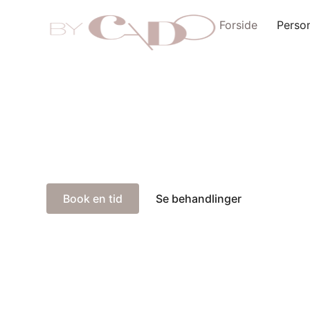
Forside
Perso
Frisørsalon midt i
Træd ind i en frisørsalon, hvor kvalitet, stil og pe
vi klar til at give dig den perfekte
Book en tid
Se behandlinger