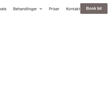
nale
Behandlinger
Priser
Kontakt
Book tid
 paraplyhjertet af Vejl
rsonlig service går hånd i hånd. Midt i Vejles paraplyhjerte s
 klipning eller farvning – skræddersyet til dig.